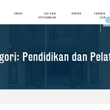
UNDUH
CEK DATA
KONTAK
PRANATA
KEPEGAWAIAN
LAIN
gori: Pendidikan dan Pela