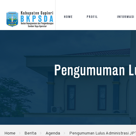
HOME
PROFIL
INFORMASI
Pengumuman Lul
Home
Berita
Agenda
Pengumuman Lulus Administrasi JPT